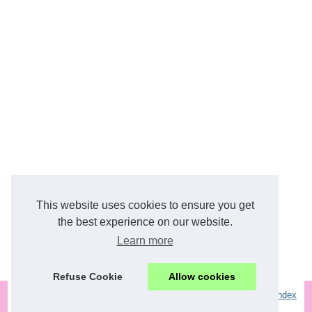
Blog
This website uses cookies to ensure you get
L’assurance-vie face au...
the best experience on our website.
Learn more
Comment tirer profit d’un...
Refuse Cookie
Allow cookies
© 2026
Businesslistingvietnam.com
Most Frequently Read
Site Index
Cookies Policy
RSS