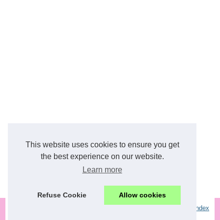
Blog
This website uses cookies to ensure you get
L’assurance-vie face au...
the best experience on our website.
Learn more
Comment tirer profit d’un...
Refuse Cookie
Allow cookies
© 2026
Businesslistingvietnam.com
Most Frequently Read
Site Index
Cookies Policy
RSS